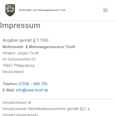
Zum
Inhalt
Wohnmobil- und Wohnwagenservice Tirolf
springen
Impressum
Angaben gemäß § 5 TMG
Wohnmobil- & Wohnwagenservice Tirolf
Inhaber: Jürgen Tirolf
Im Schorrenfeld 25
76661 Philippsburg
Deutschland
Telefon:
07256 – 800 735
E-Mail:
info@wws-tirolf.de
Umsatzsteuer-ID
Umsatzsteuer-Identifikationsnummer gemäß §27 a
Umsatzsteuergesetz: